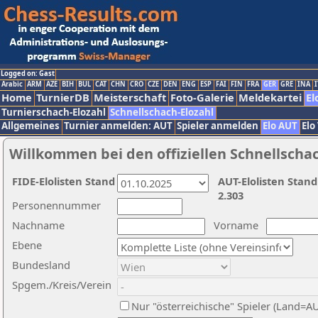
Logged on: Gast
Arabic
ARM
AZE
BIH
BUL
CAT
CHN
CRO
CZE
DEN
ENG
ESP
FAI
FIN
FRA
GER
GRE
INA
I
Home
TurnierDB
Meisterschaft
Foto-Galerie
Meldekartei
El
Turnierschach-Elozahl
Schnellschach-Elozahl
Allgemeines
Turnier anmelden: AUT
Spieler anmelden
Elo AUT
Elo
Willkommen bei den offiziellen Schnellscha
FIDE-Elolisten Stand
AUT-Elolisten Stand
2.303
Personennummer
Nachname
Vorname
Ebene
Bundesland
Spgem./Kreis/Verein
Nur "österreichische" Spieler (Land=A