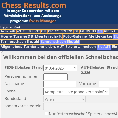
Logged on: Gast
Arabic
ARM
AZE
BIH
BUL
CAT
CHN
CRO
CZE
DEN
ENG
ESP
FAI
FIN
FRA
GER
GRE
INA
I
Home
TurnierDB
Meisterschaft
Foto-Galerie
Meldekartei
El
Turnierschach-Elozahl
Schnellschach-Elozahl
Allgemeines
Turnier anmelden: AUT
Spieler anmelden
Elo AUT
Elo
Willkommen bei den offiziellen Schnellscha
FIDE-Elolisten Stand
AUT-Elolisten Stand
2.226
Personennummer
Nachname
Vorname
Ebene
Bundesland
Spgem./Kreis/Verein
Nur "österreichische" Spieler (Land=A