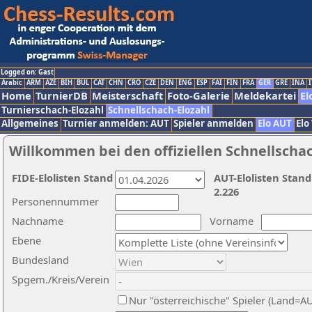
Logged on: Gast
Arabic
ARM
AZE
BIH
BUL
CAT
CHN
CRO
CZE
DEN
ENG
ESP
FAI
FIN
FRA
GER
GRE
INA
I
Home
TurnierDB
Meisterschaft
Foto-Galerie
Meldekartei
El
Turnierschach-Elozahl
Schnellschach-Elozahl
Allgemeines
Turnier anmelden: AUT
Spieler anmelden
Elo AUT
Elo
Willkommen bei den offiziellen Schnellscha
FIDE-Elolisten Stand
AUT-Elolisten Stand
2.226
Personennummer
Nachname
Vorname
Ebene
Bundesland
Spgem./Kreis/Verein
Nur "österreichische" Spieler (Land=A