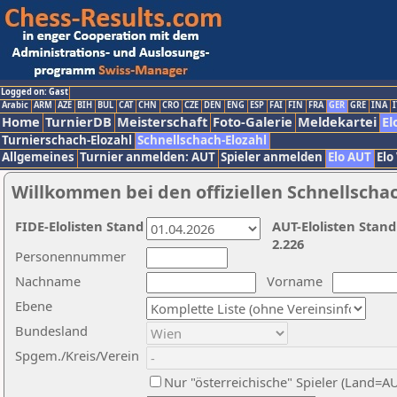
Logged on: Gast
Arabic
ARM
AZE
BIH
BUL
CAT
CHN
CRO
CZE
DEN
ENG
ESP
FAI
FIN
FRA
GER
GRE
INA
I
Home
TurnierDB
Meisterschaft
Foto-Galerie
Meldekartei
El
Turnierschach-Elozahl
Schnellschach-Elozahl
Allgemeines
Turnier anmelden: AUT
Spieler anmelden
Elo AUT
Elo
Willkommen bei den offiziellen Schnellscha
FIDE-Elolisten Stand
AUT-Elolisten Stand
2.226
Personennummer
Nachname
Vorname
Ebene
Bundesland
Spgem./Kreis/Verein
Nur "österreichische" Spieler (Land=A