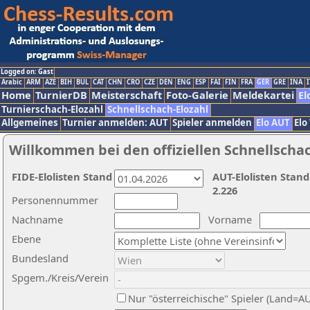
Logged on: Gast
Arabic
ARM
AZE
BIH
BUL
CAT
CHN
CRO
CZE
DEN
ENG
ESP
FAI
FIN
FRA
GER
GRE
INA
I
Home
TurnierDB
Meisterschaft
Foto-Galerie
Meldekartei
El
Turnierschach-Elozahl
Schnellschach-Elozahl
Allgemeines
Turnier anmelden: AUT
Spieler anmelden
Elo AUT
Elo
Willkommen bei den offiziellen Schnellscha
FIDE-Elolisten Stand
AUT-Elolisten Stand
2.226
Personennummer
Nachname
Vorname
Ebene
Bundesland
Spgem./Kreis/Verein
Nur "österreichische" Spieler (Land=A