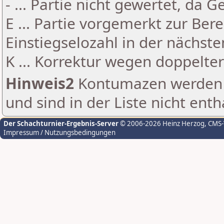
- ... Partie nicht gewertet, da 
E ... Partie vorgemerkt zur Be
Einstiegselozahl in der nächst
K ... Korrektur wegen doppelt
Hinweis2
Kontumazen werden g
und sind in der Liste nicht enth
Der Schachturnier-Ergebnis-Server
© 2006-2026 Heinz Herzog
, CMS
Impressum / Nutzungsbedingungen