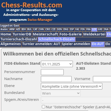
Logged on: Gast
Arabic
ARM
AZE
BIH
BUL
CAT
CHN
CRO
CZE
DEN
ENG
ESP
FAI
FIN
FRA
GER
GRE
INA
I
Home
TurnierDB
Meisterschaft
Foto-Galerie
Meldekartei
El
Turnierschach-Elozahl
Schnellschach-Elozahl
Allgemeines
Turnier anmelden: AUT
Spieler anmelden
Elo AUT
Elo
Willkommen bei den offiziellen Schnellscha
FIDE-Elolisten Stand
AUT-Elolisten Stand
2.303
Personennummer
Nachname
Vorname
Ebene
Bundesland
Spgem./Kreis/Verein
Nur "österreichische" Spieler (Land=A