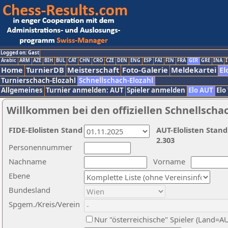
Logged on: Gast
Arabic
ARM
AZE
BIH
BUL
CAT
CHN
CRO
CZE
DEN
ENG
ESP
FAI
FIN
FRA
GER
GRE
INA
I
Home
TurnierDB
Meisterschaft
Foto-Galerie
Meldekartei
El
Turnierschach-Elozahl
Schnellschach-Elozahl
Allgemeines
Turnier anmelden: AUT
Spieler anmelden
Elo AUT
Elo
Willkommen bei den offiziellen Schnellscha
FIDE-Elolisten Stand
AUT-Elolisten Stand
2.303
Personennummer
Nachname
Vorname
Ebene
Bundesland
Spgem./Kreis/Verein
Nur "österreichische" Spieler (Land=A