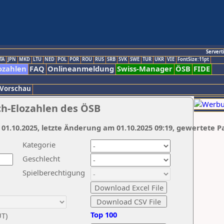
Servert
TA
JPN
MKD
LTU
NED
POL
POR
ROU
RUS
SRB
SVK
SWE
TUR
UKR
VIE
FontSize:11pt
ozahlen
FAQ
Onlineanmeldung
Swiss-Manager
ÖSB
FIDE
 Vorschau
ch-Elozahlen des ÖSB
 01.10.2025, letzte Änderung am 01.10.2025 09:19, gewertete P
Kategorie
Geschlecht
Spielberechtigung
Top 100
UT)