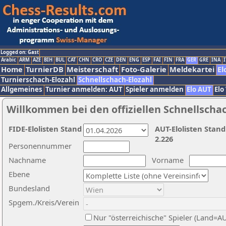
Logged on: Gast
Arabic
ARM
AZE
BIH
BUL
CAT
CHN
CRO
CZE
DEN
ENG
ESP
FAI
FIN
FRA
GER
GRE
INA
I
Home
TurnierDB
Meisterschaft
Foto-Galerie
Meldekartei
El
Turnierschach-Elozahl
Schnellschach-Elozahl
Allgemeines
Turnier anmelden: AUT
Spieler anmelden
Elo AUT
Elo
Willkommen bei den offiziellen Schnellscha
FIDE-Elolisten Stand
AUT-Elolisten Stand
2.226
Personennummer
Nachname
Vorname
Ebene
Bundesland
Spgem./Kreis/Verein
Nur "österreichische" Spieler (Land=A