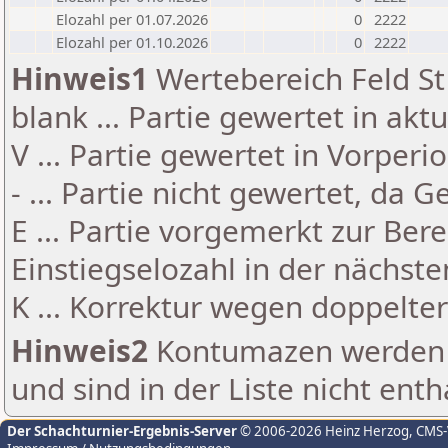
Elozahl per 01.07.2026
0
2222
Elozahl per 01.10.2026
0
2222
Hinweis1
Wertebereich Feld St 
blank ... Partie gewertet in akt
V ... Partie gewertet in Vorperi
- ... Partie nicht gewertet, da 
E ... Partie vorgemerkt zur Be
Einstiegselozahl in der nächst
K ... Korrektur wegen doppelt
Hinweis2
Kontumazen werden g
und sind in der Liste nicht enth
Der Schachturnier-Ergebnis-Server
© 2006-2026 Heinz Herzog
, CMS