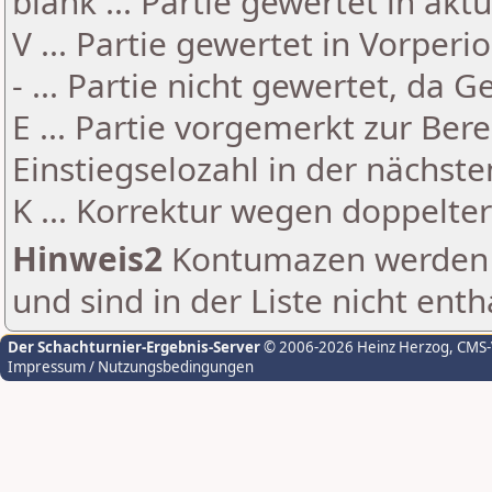
blank ... Partie gewertet in akt
V ... Partie gewertet in Vorperi
- ... Partie nicht gewertet, da 
E ... Partie vorgemerkt zur Be
Einstiegselozahl in der nächst
K ... Korrektur wegen doppelt
Hinweis2
Kontumazen werden g
und sind in der Liste nicht enth
Der Schachturnier-Ergebnis-Server
© 2006-2026 Heinz Herzog
, CMS
Impressum / Nutzungsbedingungen