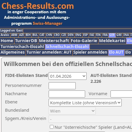
Logged on: Gast
Arabic
ARM
AZE
BIH
BUL
CAT
CHN
CRO
CZE
DEN
ENG
ESP
FAI
FIN
FRA
GER
GRE
INA
I
Home
TurnierDB
Meisterschaft
Foto-Galerie
Meldekartei
El
Turnierschach-Elozahl
Schnellschach-Elozahl
Allgemeines
Turnier anmelden: AUT
Spieler anmelden
Elo AUT
Elo
Willkommen bei den offiziellen Schnellscha
FIDE-Elolisten Stand
AUT-Elolisten Stand
2.226
Personennummer
Nachname
Vorname
Ebene
Bundesland
Spgem./Kreis/Verein
Nur "österreichische" Spieler (Land=A