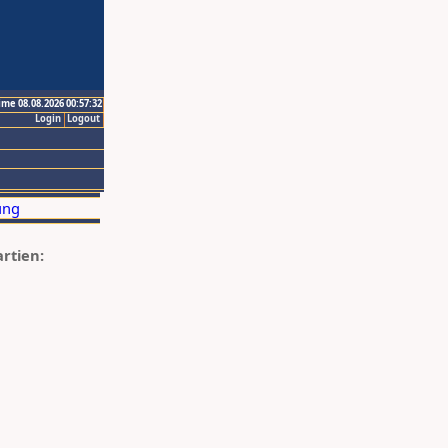
ime 08.08.2026 00:57:32
Login
Logout
artien: