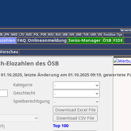
Servert
TA
JPN
MKD
LTU
NED
POL
POR
ROU
RUS
SRB
SVK
SWE
TUR
UKR
VIE
FontSize:11pt
ozahlen
FAQ
Onlineanmeldung
Swiss-Manager
ÖSB
FIDE
 Vorschau
ch-Elozahlen des ÖSB
 01.10.2025, letzte Änderung am 01.10.2025 09:19, gewertete P
Kategorie
Geschlecht
Spielberechtigung
Top 100
UT)