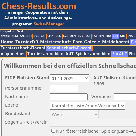
Logged on: Gast
Arabic
ARM
AZE
BIH
BUL
CAT
CHN
CRO
CZE
DEN
ENG
ESP
FAI
FIN
FRA
GER
GRE
INA
I
Home
TurnierDB
Meisterschaft
Foto-Galerie
Meldekartei
El
Turnierschach-Elozahl
Schnellschach-Elozahl
Allgemeines
Turnier anmelden: AUT
Spieler anmelden
Elo AUT
Elo
Willkommen bei den offiziellen Schnellscha
FIDE-Elolisten Stand
AUT-Elolisten Stand
2.303
Personennummer
Nachname
Vorname
Ebene
Bundesland
Spgem./Kreis/Verein
Nur "österreichische" Spieler (Land=A