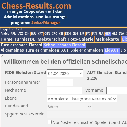
Logged on: Gast
Arabic
ARM
AZE
BIH
BUL
CAT
CHN
CRO
CZE
DEN
ENG
ESP
FAI
FIN
FRA
GER
GRE
INA
I
Home
TurnierDB
Meisterschaft
Foto-Galerie
Meldekartei
El
Turnierschach-Elozahl
Schnellschach-Elozahl
Allgemeines
Turnier anmelden: AUT
Spieler anmelden
Elo AUT
Elo
Willkommen bei den offiziellen Schnellscha
FIDE-Elolisten Stand
AUT-Elolisten Stand
2.226
Personennummer
Nachname
Vorname
Ebene
Bundesland
Spgem./Kreis/Verein
Nur "österreichische" Spieler (Land=A