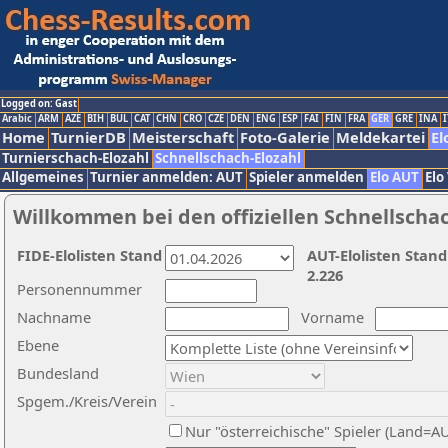
Logged on: Gast
Arabic
ARM
AZE
BIH
BUL
CAT
CHN
CRO
CZE
DEN
ENG
ESP
FAI
FIN
FRA
GER
GRE
INA
I
Home
TurnierDB
Meisterschaft
Foto-Galerie
Meldekartei
El
Turnierschach-Elozahl
Schnellschach-Elozahl
Allgemeines
Turnier anmelden: AUT
Spieler anmelden
Elo AUT
Elo
Willkommen bei den offiziellen Schnellscha
FIDE-Elolisten Stand
AUT-Elolisten Stand
2.226
Personennummer
Nachname
Vorname
Ebene
Bundesland
Spgem./Kreis/Verein
Nur "österreichische" Spieler (Land=A