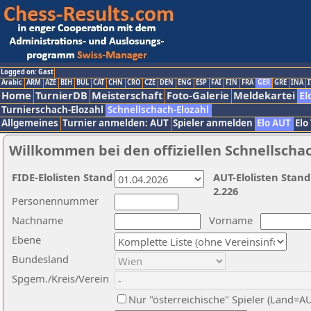
Logged on: Gast
Arabic
ARM
AZE
BIH
BUL
CAT
CHN
CRO
CZE
DEN
ENG
ESP
FAI
FIN
FRA
GER
GRE
INA
I
Home
TurnierDB
Meisterschaft
Foto-Galerie
Meldekartei
El
Turnierschach-Elozahl
Schnellschach-Elozahl
Allgemeines
Turnier anmelden: AUT
Spieler anmelden
Elo AUT
Elo
Willkommen bei den offiziellen Schnellscha
FIDE-Elolisten Stand
AUT-Elolisten Stand
2.226
Personennummer
Nachname
Vorname
Ebene
Bundesland
Spgem./Kreis/Verein
Nur "österreichische" Spieler (Land=A