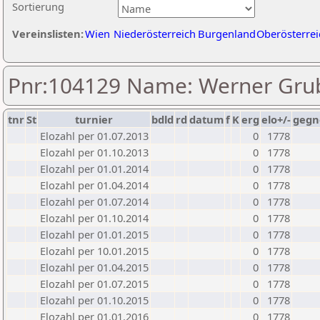
Sortierung
Vereinslisten:
Wien
Niederösterreich
Burgenland
Oberösterrei
Pnr:104129 Name: Werner Gru
tnr
St
turnier
bdld
rd
datum
f
K
erg
elo+/-
gegn
Elozahl per 01.07.2013
0
1778
Elozahl per 01.10.2013
0
1778
Elozahl per 01.01.2014
0
1778
Elozahl per 01.04.2014
0
1778
Elozahl per 01.07.2014
0
1778
Elozahl per 01.10.2014
0
1778
Elozahl per 01.01.2015
0
1778
Elozahl per 10.01.2015
0
1778
Elozahl per 01.04.2015
0
1778
Elozahl per 01.07.2015
0
1778
Elozahl per 01.10.2015
0
1778
Elozahl per 01.01.2016
0
1778