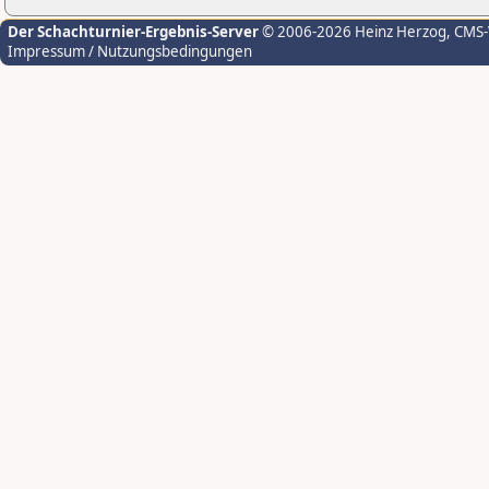
Der Schachturnier-Ergebnis-Server
© 2006-2026 Heinz Herzog
, CMS
Impressum / Nutzungsbedingungen