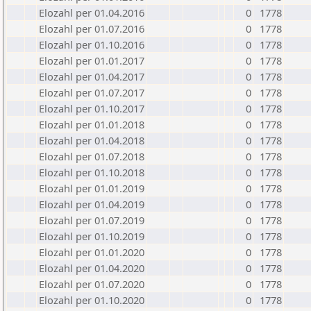
Elozahl per 01.04.2016
0
1778
Elozahl per 01.07.2016
0
1778
Elozahl per 01.10.2016
0
1778
Elozahl per 01.01.2017
0
1778
Elozahl per 01.04.2017
0
1778
Elozahl per 01.07.2017
0
1778
Elozahl per 01.10.2017
0
1778
Elozahl per 01.01.2018
0
1778
Elozahl per 01.04.2018
0
1778
Elozahl per 01.07.2018
0
1778
Elozahl per 01.10.2018
0
1778
Elozahl per 01.01.2019
0
1778
Elozahl per 01.04.2019
0
1778
Elozahl per 01.07.2019
0
1778
Elozahl per 01.10.2019
0
1778
Elozahl per 01.01.2020
0
1778
Elozahl per 01.04.2020
0
1778
Elozahl per 01.07.2020
0
1778
Elozahl per 01.10.2020
0
1778