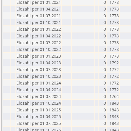
Elozahl per 01.01.2021
0
1778
Elozahl per 01.04.2021
0
1778
Elozahl per 01.07.2021
0
1778
Elozahl per 01.10.2021
0
1778
Elozahl per 01.01.2022
0
1778
Elozahl per 01.04.2022
0
1778
Elozahl per 01.07.2022
0
1778
Elozahl per 01.10.2022
0
1778
Elozahl per 01.01.2023
0
1778
Elozahl per 01.04.2023
0
1792
Elozahl per 01.07.2023
0
1772
Elozahl per 01.10.2023
0
1772
Elozahl per 01.01.2024
0
1772
Elozahl per 01.04.2024
0
1772
Elozahl per 01.07.2024
0
1764
Elozahl per 01.10.2024
0
1843
Elozahl per 01.01.2025
0
1843
Elozahl per 01.04.2025
0
1843
Elozahl per 01.07.2025
0
1843
Elozahl per 01.10.2025
0
1843