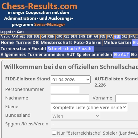
Logged on: Gast
Arabic
ARM
AZE
BIH
BUL
CAT
CHN
CRO
CZE
DEN
ENG
ESP
FAI
FIN
FRA
GER
GRE
INA
I
Home
TurnierDB
Meisterschaft
Foto-Galerie
Meldekartei
El
Turnierschach-Elozahl
Schnellschach-Elozahl
Allgemeines
Turnier anmelden: AUT
Spieler anmelden
Elo AUT
Elo
Willkommen bei den offiziellen Schnellscha
FIDE-Elolisten Stand
AUT-Elolisten Stand
2.226
Personennummer
Nachname
Vorname
Ebene
Bundesland
Spgem./Kreis/Verein
Nur "österreichische" Spieler (Land=A