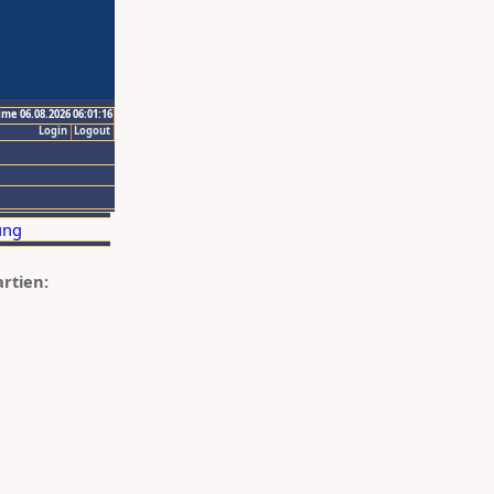
ime 06.08.2026 06:01:16
Login
Logout
artien: