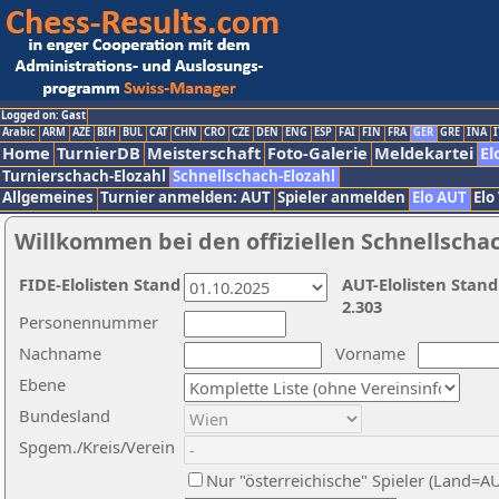
Logged on: Gast
Arabic
ARM
AZE
BIH
BUL
CAT
CHN
CRO
CZE
DEN
ENG
ESP
FAI
FIN
FRA
GER
GRE
INA
I
Home
TurnierDB
Meisterschaft
Foto-Galerie
Meldekartei
El
Turnierschach-Elozahl
Schnellschach-Elozahl
Allgemeines
Turnier anmelden: AUT
Spieler anmelden
Elo AUT
Elo
Willkommen bei den offiziellen Schnellscha
FIDE-Elolisten Stand
AUT-Elolisten Stand
2.303
Personennummer
Nachname
Vorname
Ebene
Bundesland
Spgem./Kreis/Verein
Nur "österreichische" Spieler (Land=A