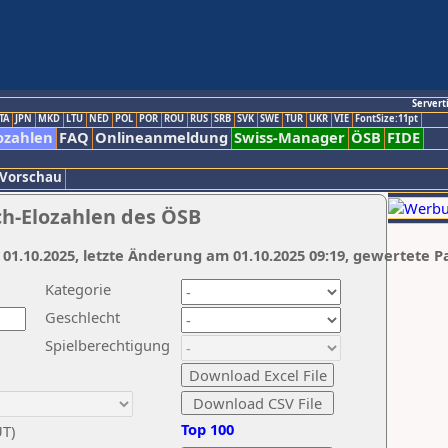
Servert
TA
JPN
MKD
LTU
NED
POL
POR
ROU
RUS
SRB
SVK
SWE
TUR
UKR
VIE
FontSize:11pt
ozahlen
FAQ
Onlineanmeldung
Swiss-Manager
ÖSB
FIDE
 Vorschau
ch-Elozahlen des ÖSB
 01.10.2025, letzte Änderung am 01.10.2025 09:19, gewertete P
Kategorie
Geschlecht
Spielberechtigung
Top 100
UT)