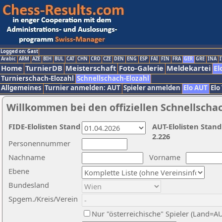
Logged on: Gast
Arabic
ARM
AZE
BIH
BUL
CAT
CHN
CRO
CZE
DEN
ENG
ESP
FAI
FIN
FRA
GER
GRE
INA
I
Home
TurnierDB
Meisterschaft
Foto-Galerie
Meldekartei
El
Turnierschach-Elozahl
Schnellschach-Elozahl
Allgemeines
Turnier anmelden: AUT
Spieler anmelden
Elo AUT
Elo
Willkommen bei den offiziellen Schnellscha
FIDE-Elolisten Stand
AUT-Elolisten Stand
2.226
Personennummer
Nachname
Vorname
Ebene
Bundesland
Spgem./Kreis/Verein
Nur "österreichische" Spieler (Land=A