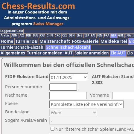
Logged on: Gast
Arabic
ARM
AZE
BIH
BUL
CAT
CHN
CRO
CZE
DEN
ENG
ESP
FAI
FIN
FRA
GER
GRE
INA
I
Home
TurnierDB
Meisterschaft
Foto-Galerie
Meldekartei
El
Turnierschach-Elozahl
Schnellschach-Elozahl
Allgemeines
Turnier anmelden: AUT
Spieler anmelden
Elo AUT
Elo
Willkommen bei den offiziellen Schnellscha
FIDE-Elolisten Stand
AUT-Elolisten Stand
2.303
Personennummer
Nachname
Vorname
Ebene
Bundesland
Spgem./Kreis/Verein
Nur "österreichische" Spieler (Land=A