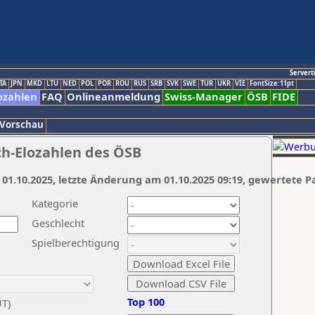
Servert
TA
JPN
MKD
LTU
NED
POL
POR
ROU
RUS
SRB
SVK
SWE
TUR
UKR
VIE
FontSize:11pt
ozahlen
FAQ
Onlineanmeldung
Swiss-Manager
ÖSB
FIDE
 Vorschau
ch-Elozahlen des ÖSB
 01.10.2025, letzte Änderung am 01.10.2025 09:19, gewertete P
Kategorie
Geschlecht
Spielberechtigung
Top 100
UT)