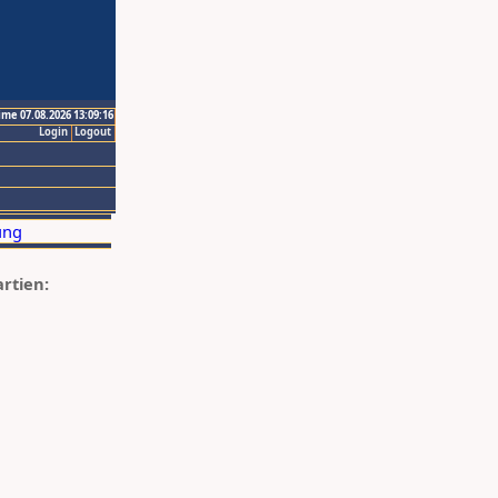
ime 07.08.2026 13:09:16
Login
Logout
artien: