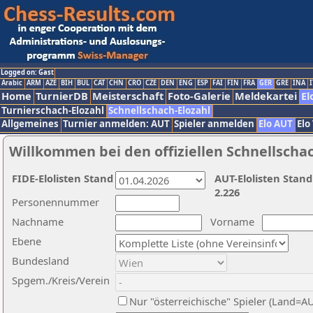
Logged on: Gast
Arabic
ARM
AZE
BIH
BUL
CAT
CHN
CRO
CZE
DEN
ENG
ESP
FAI
FIN
FRA
GER
GRE
INA
I
Home
TurnierDB
Meisterschaft
Foto-Galerie
Meldekartei
El
Turnierschach-Elozahl
Schnellschach-Elozahl
Allgemeines
Turnier anmelden: AUT
Spieler anmelden
Elo AUT
Elo
Willkommen bei den offiziellen Schnellscha
FIDE-Elolisten Stand
AUT-Elolisten Stand
2.226
Personennummer
Nachname
Vorname
Ebene
Bundesland
Spgem./Kreis/Verein
Nur "österreichische" Spieler (Land=A