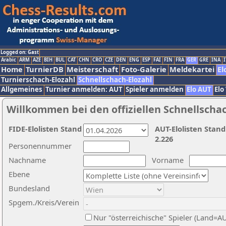
Logged on: Gast
Arabic
ARM
AZE
BIH
BUL
CAT
CHN
CRO
CZE
DEN
ENG
ESP
FAI
FIN
FRA
GER
GRE
INA
I
Home
TurnierDB
Meisterschaft
Foto-Galerie
Meldekartei
El
Turnierschach-Elozahl
Schnellschach-Elozahl
Allgemeines
Turnier anmelden: AUT
Spieler anmelden
Elo AUT
Elo
Willkommen bei den offiziellen Schnellscha
FIDE-Elolisten Stand
AUT-Elolisten Stand
2.226
Personennummer
Nachname
Vorname
Ebene
Bundesland
Spgem./Kreis/Verein
Nur "österreichische" Spieler (Land=A