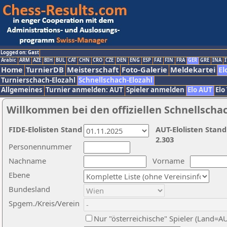
Logged on: Gast
Arabic
ARM
AZE
BIH
BUL
CAT
CHN
CRO
CZE
DEN
ENG
ESP
FAI
FIN
FRA
GER
GRE
INA
I
Home
TurnierDB
Meisterschaft
Foto-Galerie
Meldekartei
El
Turnierschach-Elozahl
Schnellschach-Elozahl
Allgemeines
Turnier anmelden: AUT
Spieler anmelden
Elo AUT
Elo
Willkommen bei den offiziellen Schnellscha
FIDE-Elolisten Stand
AUT-Elolisten Stand
2.303
Personennummer
Nachname
Vorname
Ebene
Bundesland
Spgem./Kreis/Verein
Nur "österreichische" Spieler (Land=A