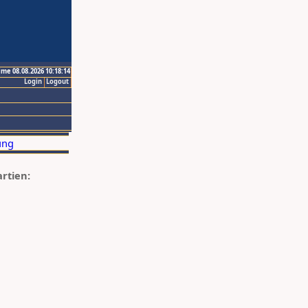
ime 08.08.2026 10:18:14
Login
Logout
artien: