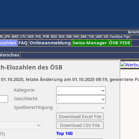
Servert
TA
JPN
MKD
LTU
NED
POL
POR
ROU
RUS
SRB
SVK
SWE
TUR
UKR
VIE
FontSize:11pt
ozahlen
FAQ
Onlineanmeldung
Swiss-Manager
ÖSB
FIDE
 Vorschau
ch-Elozahlen des ÖSB
 01.10.2025, letzte Änderung am 01.10.2025 09:19, gewertete P
Kategorie
Geschlecht
Spielberechtigung
Top 100
UT)