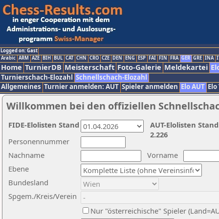
Logged on: Gast
Arabic
ARM
AZE
BIH
BUL
CAT
CHN
CRO
CZE
DEN
ENG
ESP
FAI
FIN
FRA
GER
GRE
INA
I
Home
TurnierDB
Meisterschaft
Foto-Galerie
Meldekartei
El
Turnierschach-Elozahl
Schnellschach-Elozahl
Allgemeines
Turnier anmelden: AUT
Spieler anmelden
Elo AUT
Elo
Willkommen bei den offiziellen Schnellscha
FIDE-Elolisten Stand
AUT-Elolisten Stand
2.226
Personennummer
Nachname
Vorname
Ebene
Bundesland
Spgem./Kreis/Verein
Nur "österreichische" Spieler (Land=A