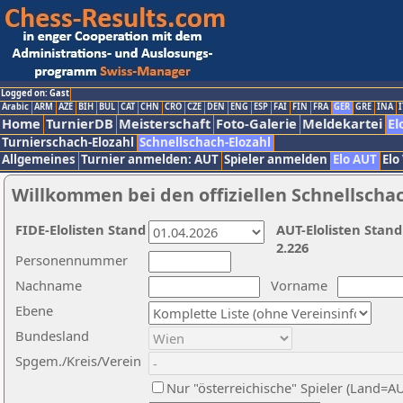
Logged on: Gast
Arabic
ARM
AZE
BIH
BUL
CAT
CHN
CRO
CZE
DEN
ENG
ESP
FAI
FIN
FRA
GER
GRE
INA
I
Home
TurnierDB
Meisterschaft
Foto-Galerie
Meldekartei
El
Turnierschach-Elozahl
Schnellschach-Elozahl
Allgemeines
Turnier anmelden: AUT
Spieler anmelden
Elo AUT
Elo
Willkommen bei den offiziellen Schnellscha
FIDE-Elolisten Stand
AUT-Elolisten Stand
2.226
Personennummer
Nachname
Vorname
Ebene
Bundesland
Spgem./Kreis/Verein
Nur "österreichische" Spieler (Land=A