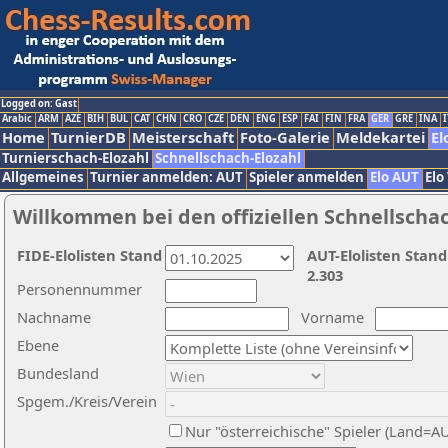
Logged on: Gast
Arabic
ARM
AZE
BIH
BUL
CAT
CHN
CRO
CZE
DEN
ENG
ESP
FAI
FIN
FRA
GER
GRE
INA
I
Home
TurnierDB
Meisterschaft
Foto-Galerie
Meldekartei
El
Turnierschach-Elozahl
Schnellschach-Elozahl
Allgemeines
Turnier anmelden: AUT
Spieler anmelden
Elo AUT
Elo
Willkommen bei den offiziellen Schnellscha
FIDE-Elolisten Stand
AUT-Elolisten Stand
2.303
Personennummer
Nachname
Vorname
Ebene
Bundesland
Spgem./Kreis/Verein
Nur "österreichische" Spieler (Land=A