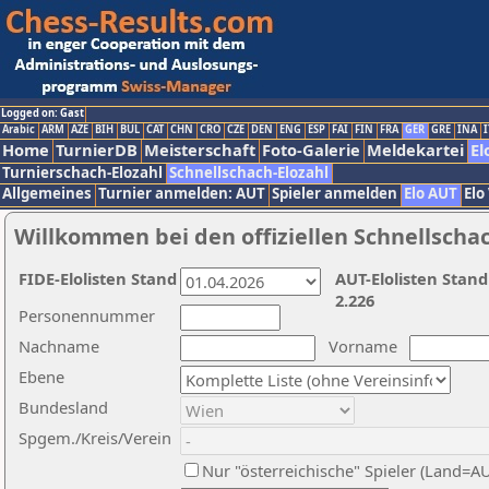
Logged on: Gast
Arabic
ARM
AZE
BIH
BUL
CAT
CHN
CRO
CZE
DEN
ENG
ESP
FAI
FIN
FRA
GER
GRE
INA
I
Home
TurnierDB
Meisterschaft
Foto-Galerie
Meldekartei
El
Turnierschach-Elozahl
Schnellschach-Elozahl
Allgemeines
Turnier anmelden: AUT
Spieler anmelden
Elo AUT
Elo
Willkommen bei den offiziellen Schnellscha
FIDE-Elolisten Stand
AUT-Elolisten Stand
2.226
Personennummer
Nachname
Vorname
Ebene
Bundesland
Spgem./Kreis/Verein
Nur "österreichische" Spieler (Land=A