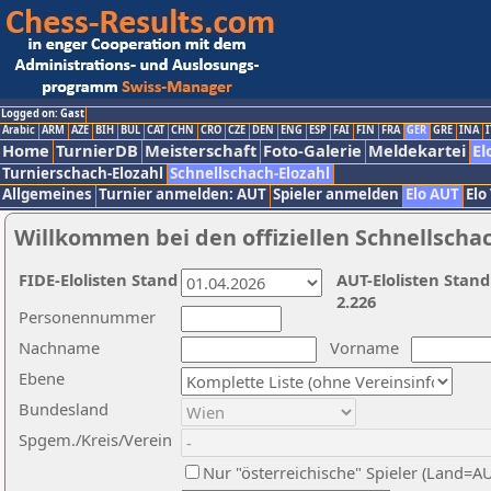
Logged on: Gast
Arabic
ARM
AZE
BIH
BUL
CAT
CHN
CRO
CZE
DEN
ENG
ESP
FAI
FIN
FRA
GER
GRE
INA
I
Home
TurnierDB
Meisterschaft
Foto-Galerie
Meldekartei
El
Turnierschach-Elozahl
Schnellschach-Elozahl
Allgemeines
Turnier anmelden: AUT
Spieler anmelden
Elo AUT
Elo
Willkommen bei den offiziellen Schnellscha
FIDE-Elolisten Stand
AUT-Elolisten Stand
2.226
Personennummer
Nachname
Vorname
Ebene
Bundesland
Spgem./Kreis/Verein
Nur "österreichische" Spieler (Land=A