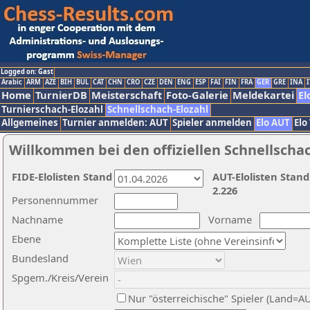
Logged on: Gast
Arabic
ARM
AZE
BIH
BUL
CAT
CHN
CRO
CZE
DEN
ENG
ESP
FAI
FIN
FRA
GER
GRE
INA
I
Home
TurnierDB
Meisterschaft
Foto-Galerie
Meldekartei
El
Turnierschach-Elozahl
Schnellschach-Elozahl
Allgemeines
Turnier anmelden: AUT
Spieler anmelden
Elo AUT
Elo
Willkommen bei den offiziellen Schnellscha
FIDE-Elolisten Stand
AUT-Elolisten Stand
2.226
Personennummer
Nachname
Vorname
Ebene
Bundesland
Spgem./Kreis/Verein
Nur "österreichische" Spieler (Land=A