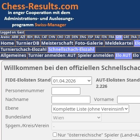
Logged on: Gast
Arabic
ARM
AZE
BIH
BUL
CAT
CHN
CRO
CZE
DEN
ENG
ESP
FAI
FIN
FRA
GER
GRE
INA
I
Home
TurnierDB
Meisterschaft
Foto-Galerie
Meldekartei
El
Turnierschach-Elozahl
Schnellschach-Elozahl
Allgemeines
Turnier anmelden: AUT
Spieler anmelden
Elo AUT
Elo
Willkommen bei den offiziellen Schnellscha
FIDE-Elolisten Stand
AUT-Elolisten Stand
2.226
Personennummer
Nachname
Vorname
Ebene
Bundesland
Spgem./Kreis/Verein
Nur "österreichische" Spieler (Land=A