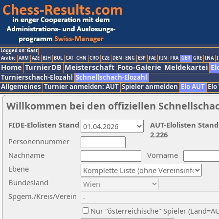
Logged on: Gast
Arabic
ARM
AZE
BIH
BUL
CAT
CHN
CRO
CZE
DEN
ENG
ESP
FAI
FIN
FRA
GER
GRE
INA
I
Home
TurnierDB
Meisterschaft
Foto-Galerie
Meldekartei
El
Turnierschach-Elozahl
Schnellschach-Elozahl
Allgemeines
Turnier anmelden: AUT
Spieler anmelden
Elo AUT
Elo
Willkommen bei den offiziellen Schnellscha
FIDE-Elolisten Stand
AUT-Elolisten Stand
2.226
Personennummer
Nachname
Vorname
Ebene
Bundesland
Spgem./Kreis/Verein
Nur "österreichische" Spieler (Land=A