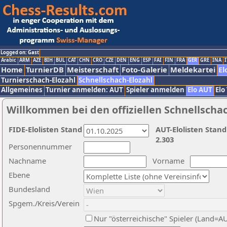
Logged on: Gast
Arabic
ARM
AZE
BIH
BUL
CAT
CHN
CRO
CZE
DEN
ENG
ESP
FAI
FIN
FRA
GER
GRE
INA
I
Home
TurnierDB
Meisterschaft
Foto-Galerie
Meldekartei
El
Turnierschach-Elozahl
Schnellschach-Elozahl
Allgemeines
Turnier anmelden: AUT
Spieler anmelden
Elo AUT
Elo
Willkommen bei den offiziellen Schnellscha
FIDE-Elolisten Stand
AUT-Elolisten Stand
2.303
Personennummer
Nachname
Vorname
Ebene
Bundesland
Spgem./Kreis/Verein
Nur "österreichische" Spieler (Land=A