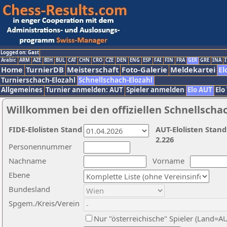
Logged on: Gast
Arabic
ARM
AZE
BIH
BUL
CAT
CHN
CRO
CZE
DEN
ENG
ESP
FAI
FIN
FRA
GER
GRE
INA
I
Home
TurnierDB
Meisterschaft
Foto-Galerie
Meldekartei
El
Turnierschach-Elozahl
Schnellschach-Elozahl
Allgemeines
Turnier anmelden: AUT
Spieler anmelden
Elo AUT
Elo
Willkommen bei den offiziellen Schnellscha
FIDE-Elolisten Stand
AUT-Elolisten Stand
2.226
Personennummer
Nachname
Vorname
Ebene
Bundesland
Spgem./Kreis/Verein
Nur "österreichische" Spieler (Land=A