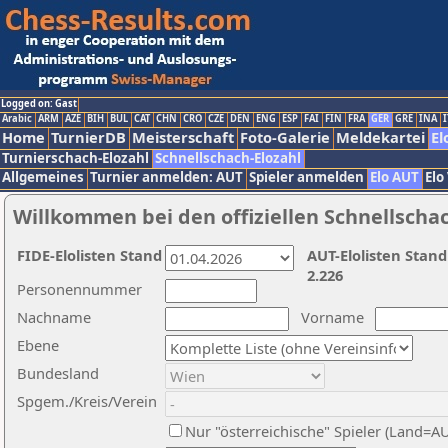
Logged on: Gast
Arabic
ARM
AZE
BIH
BUL
CAT
CHN
CRO
CZE
DEN
ENG
ESP
FAI
FIN
FRA
GER
GRE
INA
I
Home
TurnierDB
Meisterschaft
Foto-Galerie
Meldekartei
El
Turnierschach-Elozahl
Schnellschach-Elozahl
Allgemeines
Turnier anmelden: AUT
Spieler anmelden
Elo AUT
Elo
Willkommen bei den offiziellen Schnellscha
FIDE-Elolisten Stand
AUT-Elolisten Stand
2.226
Personennummer
Nachname
Vorname
Ebene
Bundesland
Spgem./Kreis/Verein
Nur "österreichische" Spieler (Land=A