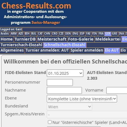
Logged on: Gast
Arabic
ARM
AZE
BIH
BUL
CAT
CHN
CRO
CZE
DEN
ENG
ESP
FAI
FIN
FRA
GER
GRE
INA
I
Home
TurnierDB
Meisterschaft
Foto-Galerie
Meldekartei
El
Turnierschach-Elozahl
Schnellschach-Elozahl
Allgemeines
Turnier anmelden: AUT
Spieler anmelden
Elo AUT
Elo
Willkommen bei den offiziellen Schnellscha
FIDE-Elolisten Stand
AUT-Elolisten Stand
2.303
Personennummer
Nachname
Vorname
Ebene
Bundesland
Spgem./Kreis/Verein
Nur "österreichische" Spieler (Land=A