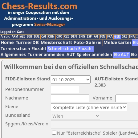
Logged on: Gast
Arabic
ARM
AZE
BIH
BUL
CAT
CHN
CRO
CZE
DEN
ENG
ESP
FAI
FIN
FRA
GER
GRE
INA
I
Home
TurnierDB
Meisterschaft
Foto-Galerie
Meldekartei
El
Turnierschach-Elozahl
Schnellschach-Elozahl
Allgemeines
Turnier anmelden: AUT
Spieler anmelden
Elo AUT
Elo
Willkommen bei den offiziellen Schnellscha
FIDE-Elolisten Stand
AUT-Elolisten Stand
2.303
Personennummer
Nachname
Vorname
Ebene
Bundesland
Spgem./Kreis/Verein
Nur "österreichische" Spieler (Land=A