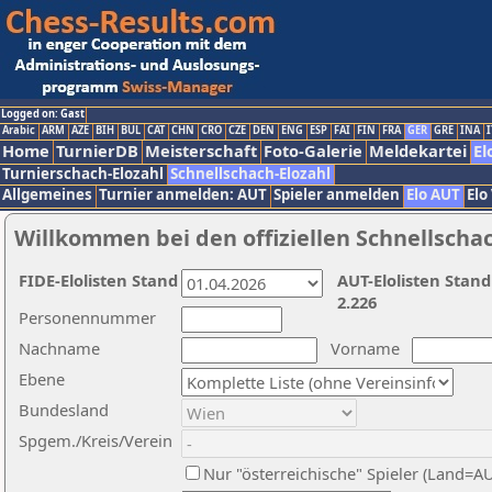
Logged on: Gast
Arabic
ARM
AZE
BIH
BUL
CAT
CHN
CRO
CZE
DEN
ENG
ESP
FAI
FIN
FRA
GER
GRE
INA
I
Home
TurnierDB
Meisterschaft
Foto-Galerie
Meldekartei
El
Turnierschach-Elozahl
Schnellschach-Elozahl
Allgemeines
Turnier anmelden: AUT
Spieler anmelden
Elo AUT
Elo
Willkommen bei den offiziellen Schnellscha
FIDE-Elolisten Stand
AUT-Elolisten Stand
2.226
Personennummer
Nachname
Vorname
Ebene
Bundesland
Spgem./Kreis/Verein
Nur "österreichische" Spieler (Land=A