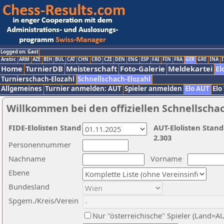
Logged on: Gast
Arabic
ARM
AZE
BIH
BUL
CAT
CHN
CRO
CZE
DEN
ENG
ESP
FAI
FIN
FRA
GER
GRE
INA
I
Home
TurnierDB
Meisterschaft
Foto-Galerie
Meldekartei
El
Turnierschach-Elozahl
Schnellschach-Elozahl
Allgemeines
Turnier anmelden: AUT
Spieler anmelden
Elo AUT
Elo
Willkommen bei den offiziellen Schnellscha
FIDE-Elolisten Stand
AUT-Elolisten Stand
2.303
Personennummer
Nachname
Vorname
Ebene
Bundesland
Spgem./Kreis/Verein
Nur "österreichische" Spieler (Land=A