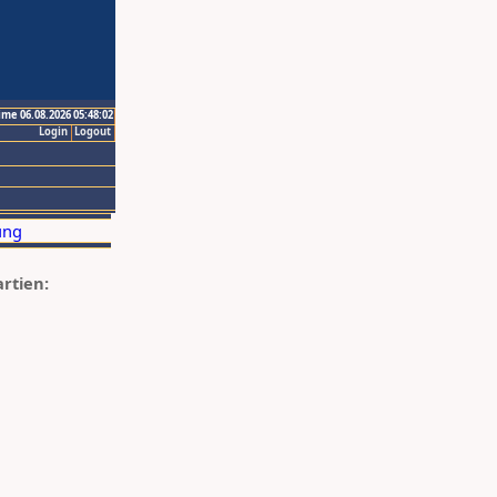
ime 06.08.2026 05:48:02
Login
Logout
artien: