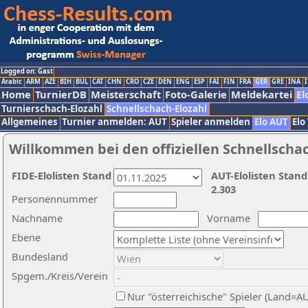
Logged on: Gast
Arabic
ARM
AZE
BIH
BUL
CAT
CHN
CRO
CZE
DEN
ENG
ESP
FAI
FIN
FRA
GER
GRE
INA
I
Home
TurnierDB
Meisterschaft
Foto-Galerie
Meldekartei
El
Turnierschach-Elozahl
Schnellschach-Elozahl
Allgemeines
Turnier anmelden: AUT
Spieler anmelden
Elo AUT
Elo
Willkommen bei den offiziellen Schnellscha
FIDE-Elolisten Stand
AUT-Elolisten Stand
2.303
Personennummer
Nachname
Vorname
Ebene
Bundesland
Spgem./Kreis/Verein
Nur "österreichische" Spieler (Land=A