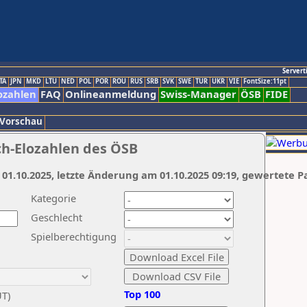
Servert
TA
JPN
MKD
LTU
NED
POL
POR
ROU
RUS
SRB
SVK
SWE
TUR
UKR
VIE
FontSize:11pt
ozahlen
FAQ
Onlineanmeldung
Swiss-Manager
ÖSB
FIDE
 Vorschau
ch-Elozahlen des ÖSB
 01.10.2025, letzte Änderung am 01.10.2025 09:19, gewertete P
Kategorie
Geschlecht
Spielberechtigung
Top 100
UT)