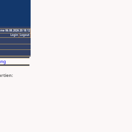
ime 06.08.2026 20:18:12
Login
Logout
artien: