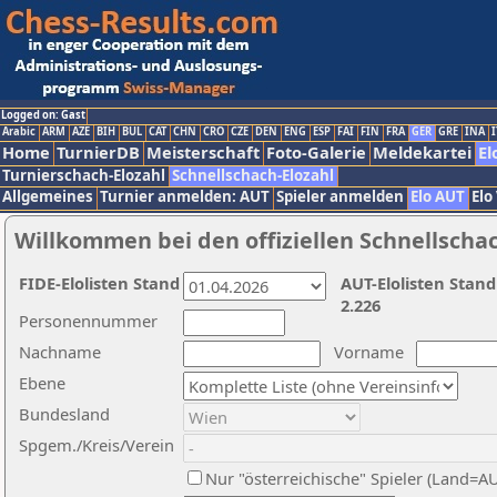
Logged on: Gast
Arabic
ARM
AZE
BIH
BUL
CAT
CHN
CRO
CZE
DEN
ENG
ESP
FAI
FIN
FRA
GER
GRE
INA
I
Home
TurnierDB
Meisterschaft
Foto-Galerie
Meldekartei
El
Turnierschach-Elozahl
Schnellschach-Elozahl
Allgemeines
Turnier anmelden: AUT
Spieler anmelden
Elo AUT
Elo
Willkommen bei den offiziellen Schnellscha
FIDE-Elolisten Stand
AUT-Elolisten Stand
2.226
Personennummer
Nachname
Vorname
Ebene
Bundesland
Spgem./Kreis/Verein
Nur "österreichische" Spieler (Land=A