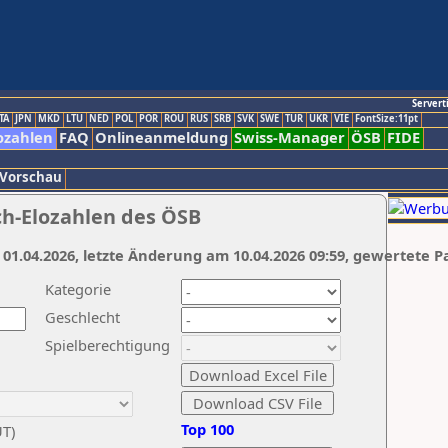
Servert
TA
JPN
MKD
LTU
NED
POL
POR
ROU
RUS
SRB
SVK
SWE
TUR
UKR
VIE
FontSize:11pt
ozahlen
FAQ
Onlineanmeldung
Swiss-Manager
ÖSB
FIDE
 Vorschau
ch-Elozahlen des ÖSB
 01.04.2026, letzte Änderung am 10.04.2026 09:59, gewertete P
Kategorie
Geschlecht
Spielberechtigung
Top 100
UT)