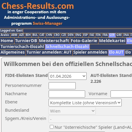
Logged on: Gast
Arabic
ARM
AZE
BIH
BUL
CAT
CHN
CRO
CZE
DEN
ENG
ESP
FAI
FIN
FRA
GER
GRE
INA
I
Home
TurnierDB
Meisterschaft
Foto-Galerie
Meldekartei
El
Turnierschach-Elozahl
Schnellschach-Elozahl
Allgemeines
Turnier anmelden: AUT
Spieler anmelden
Elo AUT
Elo
Willkommen bei den offiziellen Schnellscha
FIDE-Elolisten Stand
AUT-Elolisten Stand
2.226
Personennummer
Nachname
Vorname
Ebene
Bundesland
Spgem./Kreis/Verein
Nur "österreichische" Spieler (Land=A