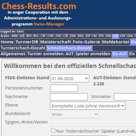
Logged on: Gast
Arabic
ARM
AZE
BIH
BUL
CAT
CHN
CRO
CZE
DEN
ENG
ESP
FAI
FIN
FRA
GER
GRE
INA
I
Home
TurnierDB
Meisterschaft
Foto-Galerie
Meldekartei
El
Turnierschach-Elozahl
Schnellschach-Elozahl
Allgemeines
Turnier anmelden: AUT
Spieler anmelden
Elo AUT
Elo
Willkommen bei den offiziellen Schnellscha
FIDE-Elolisten Stand
AUT-Elolisten Stand
2.226
Personennummer
Nachname
Vorname
Ebene
Bundesland
Spgem./Kreis/Verein
Nur "österreichische" Spieler (Land=A