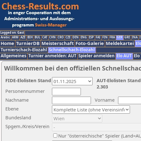
Logged on: Gast
Arabic
ARM
AZE
BIH
BUL
CAT
CHN
CRO
CZE
DEN
ENG
ESP
FAI
FIN
FRA
GER
GRE
INA
I
Home
TurnierDB
Meisterschaft
Foto-Galerie
Meldekartei
El
Turnierschach-Elozahl
Schnellschach-Elozahl
Allgemeines
Turnier anmelden: AUT
Spieler anmelden
Elo AUT
Elo
Willkommen bei den offiziellen Schnellscha
FIDE-Elolisten Stand
AUT-Elolisten Stand
2.303
Personennummer
Nachname
Vorname
Ebene
Bundesland
Spgem./Kreis/Verein
Nur "österreichische" Spieler (Land=A