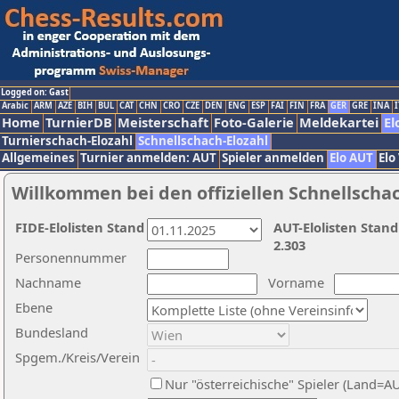
Logged on: Gast
Arabic
ARM
AZE
BIH
BUL
CAT
CHN
CRO
CZE
DEN
ENG
ESP
FAI
FIN
FRA
GER
GRE
INA
I
Home
TurnierDB
Meisterschaft
Foto-Galerie
Meldekartei
El
Turnierschach-Elozahl
Schnellschach-Elozahl
Allgemeines
Turnier anmelden: AUT
Spieler anmelden
Elo AUT
Elo
Willkommen bei den offiziellen Schnellscha
FIDE-Elolisten Stand
AUT-Elolisten Stand
2.303
Personennummer
Nachname
Vorname
Ebene
Bundesland
Spgem./Kreis/Verein
Nur "österreichische" Spieler (Land=A