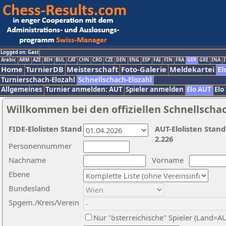
Logged on: Gast
Arabic
ARM
AZE
BIH
BUL
CAT
CHN
CRO
CZE
DEN
ENG
ESP
FAI
FIN
FRA
GER
GRE
INA
I
Home
TurnierDB
Meisterschaft
Foto-Galerie
Meldekartei
El
Turnierschach-Elozahl
Schnellschach-Elozahl
Allgemeines
Turnier anmelden: AUT
Spieler anmelden
Elo AUT
Elo
Willkommen bei den offiziellen Schnellscha
FIDE-Elolisten Stand
AUT-Elolisten Stand
2.226
Personennummer
Nachname
Vorname
Ebene
Bundesland
Spgem./Kreis/Verein
Nur "österreichische" Spieler (Land=A