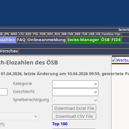
Servert
TA
JPN
MKD
LTU
NED
POL
POR
ROU
RUS
SRB
SVK
SWE
TUR
UKR
VIE
FontSize:11pt
ozahlen
FAQ
Onlineanmeldung
Swiss-Manager
ÖSB
FIDE
 Vorschau
ch-Elozahlen des ÖSB
 01.04.2026, letzte Änderung am 10.04.2026 09:59, gewertete P
Kategorie
Geschlecht
Spielberechtigung
Top 100
UT)