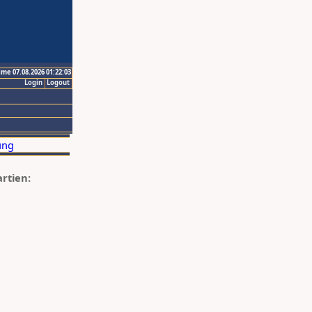
ime 07.08.2026 01:22:03
Login
Logout
artien: