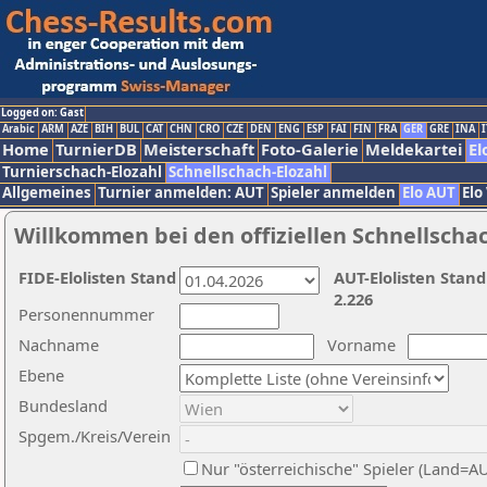
Logged on: Gast
Arabic
ARM
AZE
BIH
BUL
CAT
CHN
CRO
CZE
DEN
ENG
ESP
FAI
FIN
FRA
GER
GRE
INA
I
Home
TurnierDB
Meisterschaft
Foto-Galerie
Meldekartei
El
Turnierschach-Elozahl
Schnellschach-Elozahl
Allgemeines
Turnier anmelden: AUT
Spieler anmelden
Elo AUT
Elo
Willkommen bei den offiziellen Schnellscha
FIDE-Elolisten Stand
AUT-Elolisten Stand
2.226
Personennummer
Nachname
Vorname
Ebene
Bundesland
Spgem./Kreis/Verein
Nur "österreichische" Spieler (Land=A