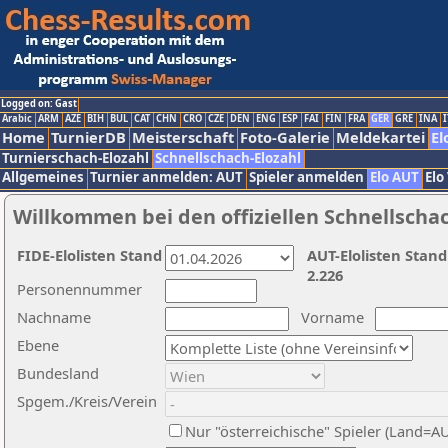
Logged on: Gast
Arabic
ARM
AZE
BIH
BUL
CAT
CHN
CRO
CZE
DEN
ENG
ESP
FAI
FIN
FRA
GER
GRE
INA
I
Home
TurnierDB
Meisterschaft
Foto-Galerie
Meldekartei
El
Turnierschach-Elozahl
Schnellschach-Elozahl
Allgemeines
Turnier anmelden: AUT
Spieler anmelden
Elo AUT
Elo
Willkommen bei den offiziellen Schnellscha
FIDE-Elolisten Stand
AUT-Elolisten Stand
2.226
Personennummer
Nachname
Vorname
Ebene
Bundesland
Spgem./Kreis/Verein
Nur "österreichische" Spieler (Land=A