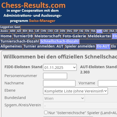
Logged on: Gast
Arabic
ARM
AZE
BIH
BUL
CAT
CHN
CRO
CZE
DEN
ENG
ESP
FAI
FIN
FRA
GER
GRE
INA
I
Home
TurnierDB
Meisterschaft
Foto-Galerie
Meldekartei
El
Turnierschach-Elozahl
Schnellschach-Elozahl
Allgemeines
Turnier anmelden: AUT
Spieler anmelden
Elo AUT
Elo
Willkommen bei den offiziellen Schnellscha
FIDE-Elolisten Stand
AUT-Elolisten Stand
2.303
Personennummer
Nachname
Vorname
Ebene
Bundesland
Spgem./Kreis/Verein
Nur "österreichische" Spieler (Land=A