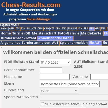
Logged on: Gast
Arabic
ARM
AZE
BIH
BUL
CAT
CHN
CRO
CZE
DEN
ENG
ESP
FAI
FIN
FRA
GER
GRE
INA
I
Home
TurnierDB
Meisterschaft
Foto-Galerie
Meldekartei
El
Turnierschach-Elozahl
Schnellschach-Elozahl
Allgemeines
Turnier anmelden: AUT
Spieler anmelden
Elo AUT
Elo
Willkommen bei den offiziellen Schnellscha
FIDE-Elolisten Stand
AUT-Elolisten Stand
2.303
Personennummer
Nachname
Vorname
Ebene
Bundesland
Spgem./Kreis/Verein
Nur "österreichische" Spieler (Land=A