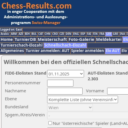
Logged on: Gast
Arabic
ARM
AZE
BIH
BUL
CAT
CHN
CRO
CZE
DEN
ENG
ESP
FAI
FIN
FRA
GER
GRE
INA
I
Home
TurnierDB
Meisterschaft
Foto-Galerie
Meldekartei
El
Turnierschach-Elozahl
Schnellschach-Elozahl
Allgemeines
Turnier anmelden: AUT
Spieler anmelden
Elo AUT
Elo
Willkommen bei den offiziellen Schnellscha
FIDE-Elolisten Stand
AUT-Elolisten Stand
2.303
Personennummer
Nachname
Vorname
Ebene
Bundesland
Spgem./Kreis/Verein
Nur "österreichische" Spieler (Land=A