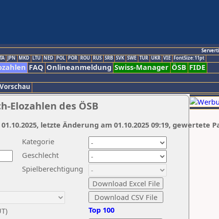
Servert
TA
JPN
MKD
LTU
NED
POL
POR
ROU
RUS
SRB
SVK
SWE
TUR
UKR
VIE
FontSize:11pt
ozahlen
FAQ
Onlineanmeldung
Swiss-Manager
ÖSB
FIDE
 Vorschau
ch-Elozahlen des ÖSB
 01.10.2025, letzte Änderung am 01.10.2025 09:19, gewertete P
Kategorie
Geschlecht
Spielberechtigung
Top 100
UT)