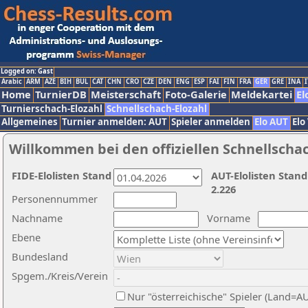
Logged on: Gast
Arabic
ARM
AZE
BIH
BUL
CAT
CHN
CRO
CZE
DEN
ENG
ESP
FAI
FIN
FRA
GER
GRE
INA
I
Home
TurnierDB
Meisterschaft
Foto-Galerie
Meldekartei
El
Turnierschach-Elozahl
Schnellschach-Elozahl
Allgemeines
Turnier anmelden: AUT
Spieler anmelden
Elo AUT
Elo
Willkommen bei den offiziellen Schnellscha
FIDE-Elolisten Stand
AUT-Elolisten Stand
2.226
Personennummer
Nachname
Vorname
Ebene
Bundesland
Spgem./Kreis/Verein
Nur "österreichische" Spieler (Land=A